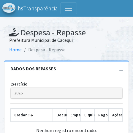
hs
Transparência
Despesa - Repasse
Prefeitura Municipal de Cacequi
Home
Despesa - Repasse
DADOS DOS REPASSES
Exercício
Credor
Documento
Empenhado
Liquidado
Pago
Ações
Nenhum registro encontrado.