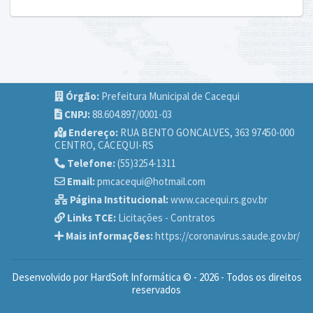
Órgão:
Prefeitura Municipal de Cacequi
CNPJ:
88.604.897/0001-03
Endereço:
RUA BENTO GONCALVES, 363 97450-000
CENTRO, CACEQUI-RS
Telefone:
(55)3254-1311
Email:
pmcacequi@hotmail.com
Página Institucional:
www.cacequi.rs.gov.br
Links TCE:
Licitações
-
Contratos
Mais informações:
https://coronavirus.saude.gov.br/
Desenvolvido por HardSoft Informática © - 2026 - Todos os direitos
reservados