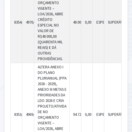
ORÇAMENTO
VIGENTE –
LOA/2026, ABRE
CRÉDITO
8354/2026
4970/2026
40.000,00
0,00
ESPECIAL
SUPERÁVIT
ESPECIAL NO
VALOR DE
R$40.000,00
(QUARENTA MIL
REAIS) E DÁ
OUTRAS
PROVIDÊNCIAS.
ALTERA ANEXO I
DO PLANO
PLURIANUAL (PPA
2026 - 2029),
ANEXO III METAS E
PRIORIDADES DA
LDO 2026 E CRIA
PROJETO/ATIVIDA
DE NO
8353/2026
4969/2026
94.726,00
0,00
ESPECIAL
SUPERÁVIT
ORÇAMENTO
VIGENTE –
LOA/2026, ABRE