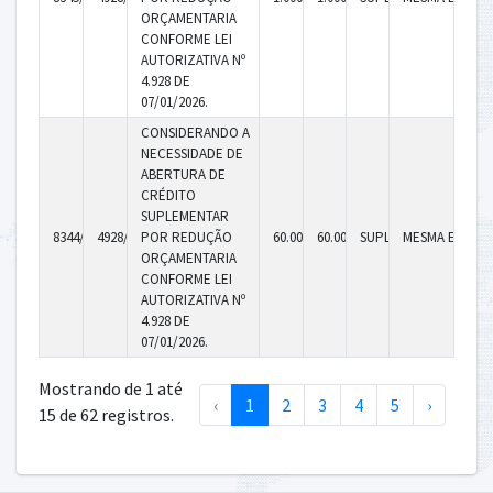
ORÇAMENTARIA
CONFORME LEI
AUTORIZATIVA Nº
4.928 DE
07/01/2026.
CONSIDERANDO A
NECESSIDADE DE
ABERTURA DE
CRÉDITO
SUPLEMENTAR
8344/2026
4928/2026
POR REDUÇÃO
60.000,00
60.000,00
SUPLEMENTAR
MESMA ENTID
ORÇAMENTARIA
CONFORME LEI
AUTORIZATIVA Nº
4.928 DE
07/01/2026.
Mostrando de 1 até
‹
1
2
3
4
5
›
15 de 62 registros.