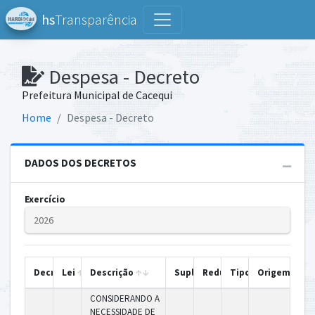
hs
Transparência
Despesa - Decreto
Prefeitura Municipal de Cacequi
Home
Despesa - Decreto
DADOS DOS DECRETOS
Exercício
Decreto
Lei
Descrição
Suplem.
Redução
Tipo
Origem
CONSIDERANDO A
NECESSIDADE DE