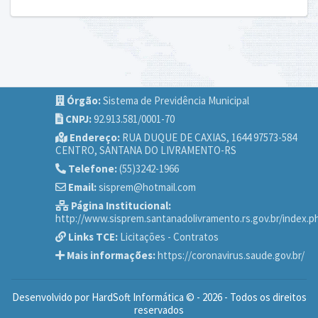
Órgão:
Sistema de Previdência Municipal
CNPJ:
92.913.581/0001-70
Endereço:
RUA DUQUE DE CAXIAS, 1644 97573-584
CENTRO, SANTANA DO LIVRAMENTO-RS
Telefone:
(55)3242-1966
Email:
sisprem@hotmail.com
Página Institucional:
http://www.sisprem.santanadolivramento.rs.gov.br/index.p
Links TCE:
Licitações
-
Contratos
Mais informações:
https://coronavirus.saude.gov.br/
Desenvolvido por HardSoft Informática © - 2026 - Todos os direitos
reservados